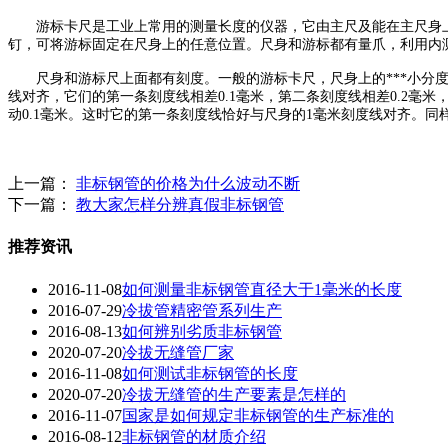
游标卡尺是工业上常用的测量长度的仪器，它由主尺及能在主尺身上
钉，可将游标固定在尺身上的任意位置。尺身和游标都有量爪，利用内
尺身和游标尺上面都有刻度。一般的游标卡尺，尺身上的***小分度是1
线对齐，它们的第一条刻度线相差0.1毫米，第二条刻度线相差0.2毫米
动0.1毫米。这时它的第一条刻度线恰好与尺身的1毫米刻度线对齐。同
上一篇：
非标钢管的价格为什么波动不断
下一篇：
教大家怎样分辨真假非标钢管
推荐资讯
2016-11-08
如何测量非标钢管直径大于1毫米的长度
2016-07-29
冷拔管精密管系列生产
2016-08-13
如何辨别劣质非标钢管
2020-07-20
冷拔无缝管厂家
2016-11-08
如何测试非标钢管的长度
2020-07-20
冷拔无缝管的生产要素是怎样的
2016-11-07
国家是如何规定非标钢管的生产标准的
2016-08-12
非标钢管的材质介绍