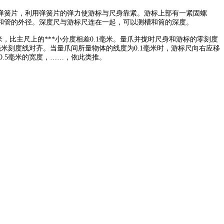
簧片，利用弹簧片的弹力使游标与尺身靠紧。游标上部有一紧固螺
和管的外径。深度尺与游标尺连在一起，可以测槽和筒的深度。
，比主尺上的***小分度相差0.1毫米。量爪并拢时尺身和游标的零刻度
9毫米刻度线对齐。当量爪间所量物体的线度为0.1毫米时，游标尺向右应移
.5毫米的宽度，……，依此类推。