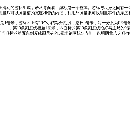
滑动的游标组成，若从背面看，游标是一个整体。游标与尺身之间有一弹
测量爪可以测量槽的宽度和管的内径，利用外测量爪可以测量零件的厚度
毫米，游标尺上有10个小的等分刻度，总长9毫米，每一分度为0.9毫米
，……，第10条刻度线相差1毫米，即游标的第10条刻度线恰好与主尺的
样当游标的第五条刻度线跟尺身的5毫米刻度线对齐时，说明两量爪之间有0