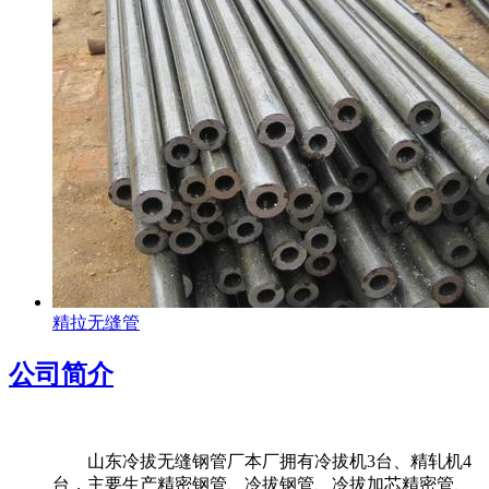
精拉无缝管
公司简介
山东冷拔无缝钢管厂本厂拥有冷拔机3台、精轧机4
台，主要生产精密钢管、冷拔钢管、冷拔加芯精密管、