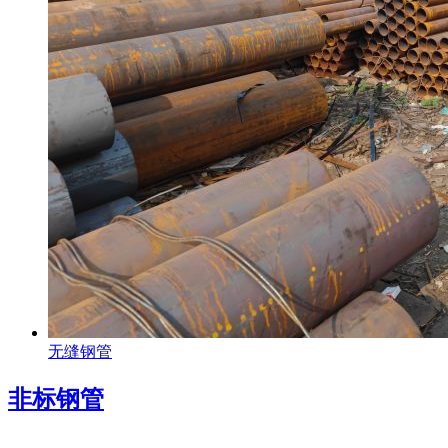
无缝钢管
非标钢管