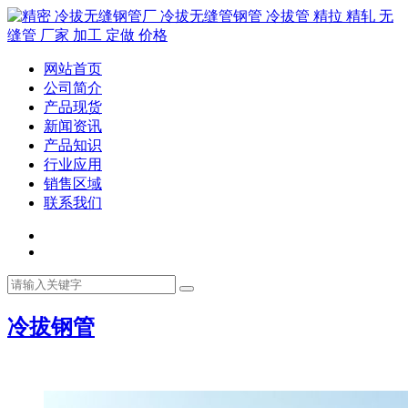
网站首页
公司简介
产品现货
新闻资讯
产品知识
行业应用
销售区域
联系我们
冷拔钢管