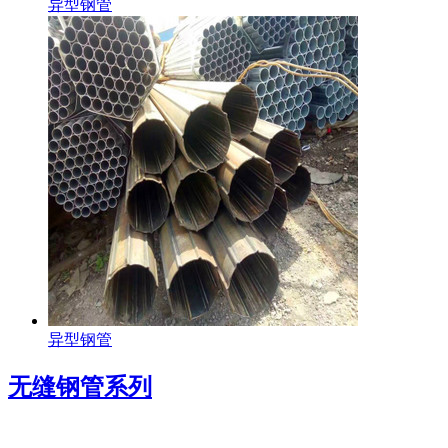
异型钢管
异型钢管
无缝钢管系列