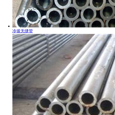
冷拔无缝管