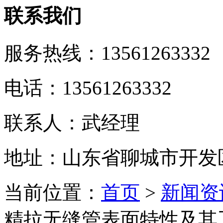
联系我们
服务热线：
13561263332
电话：13561263332
联系人：武经理
地址：山东省聊城市开发
当前位置：
首页
>
新闻资
精拉无缝管表面特性及其