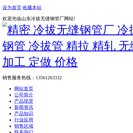
设为首页
收藏本站
欢迎光临山东冷拔无缝钢管厂网站!
销售服务热线：
13561263332
网站首页
公司简介
产品现货
新闻资讯
产品知识
行业应用
销售区域
联系我们