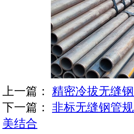
上一篇：
精密冷拔无缝钢
下一篇：
非标无缝钢管规
美结合