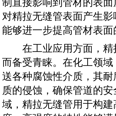
制直接影响到管材的表面
对精拉无缝管表面产生影
能够进一步提高管材表面
在工业应用方面，精拉
而备受青睐。在化工领域
送各种腐蚀性介质，其耐
质的侵蚀，确保管道的安
域，精拉无缝管用于构建