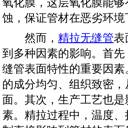
氧化膜，这层氧化膜能够
蚀，保证管材在恶劣环境
然而，
精拉无缝管
表
到多种因素的影响。首先
缝管表面特性的重要因素
的成分均匀、组织致密，
面。其次，生产工艺也是
素。精拉过程中，温度、拉