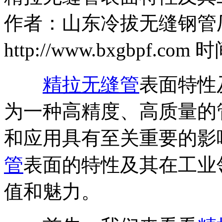
作者：山东冷拔无缝钢管
http://www.bxgbpf.com 时
精拉无缝管
表面特性
为一种高精度、高质量的
和应用具有至关重要的影
管
表面的特性及其在工业
值和魅力。